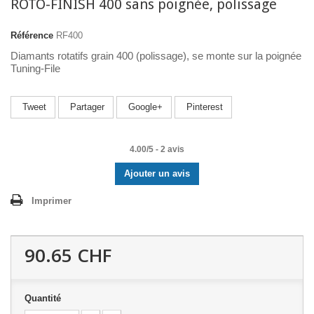
ROTO-FINISH 400 sans poignée, polissage
Référence
RF400
Diamants
​ ​
rotatifs
​ ​
grain
​ ​
400 (polissage),
​ ​
se
​ ​
monte
​ ​
sur
​ ​
la poignée
Tuning-File
Tweet
Partager
Google+
Pinterest
4.00
/
5
-
2
avis
Ajouter un avis
Imprimer
90.65 CHF
Quantité