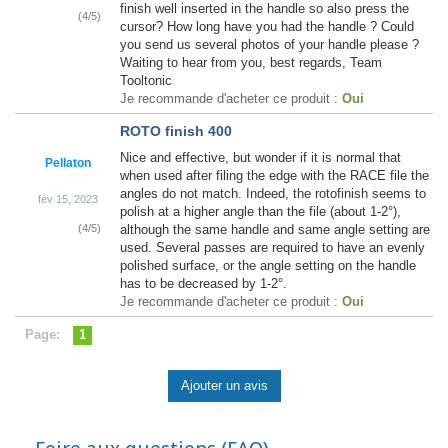
finish well inserted in the handle so also press the
(
4
/
5
)
cursor? How long have you had the handle ? Could
you send us several photos of your handle please ?
Waiting to hear from you, best regards, Team
Tooltonic
Je recommande d'acheter ce produit :
Oui
ROTO finish 400
Nice and effective, but wonder if it is normal that
Pellaton
when used after filing the edge with the RACE file the
angles do not match. Indeed, the rotofinish seems to
fév 15, 2023
polish at a higher angle than the file (about 1-2°),
(
4
/
5
)
although the same handle and same angle setting are
used. Several passes are required to have an evenly
polished surface, or the angle setting on the handle
has to be decreased by 1-2°.
Je recommande d'acheter ce produit :
Oui
Page:
1